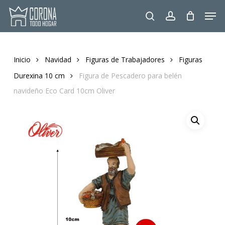
Skip
Men
to
search
account
main
content
Inicio
Navidad
Figuras de Trabajadores
Figuras
Durexina 10 cm
Figura de Pescadero para belén
navideño Eco Card 10cm Oliver