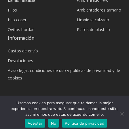
Lanas fantasía
Ambientador WC
Hilos
Ambientadores armario
Hilo coser
Limpieza calzado
Ovillos bordar
Platos de plástico
Información
Gastos de envío
Devoluciones
Aviso legal, condiciones de uso y políticas de privacidad y de
cookies
© 2026 Bazar Corona Todo Hogar. Todos los
Usamos cookies para asegurar que te damos la mejor
derechos reservados.
experiencia en nuestra web. Si continúas usando este sitio,
asumiremos que estás de acuerdo con ello.
Aceptar
No
Política de privacidad