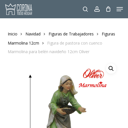
Skip
Men
to
search
account
main
content
Inicio
Navidad
Figuras de Trabajadores
Figuras
Marmolina 12cm
Figura de pastora con cuenco
Marmolina para belén navideño 12cm Oliver