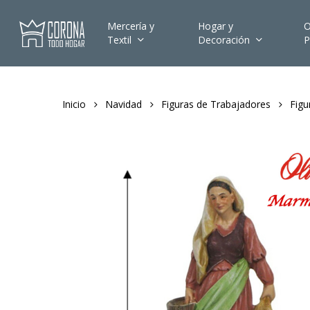
Skip
to
Mercería y
Hogar y
O
Textil
Decoración
P
main
content
Inicio
Navidad
Figuras de Trabajadores
Fig
Hit enter to search or ESC to close