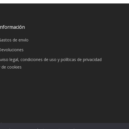
s.
s
Información
Gastos de envío
Devoluciones
Aviso legal, condiciones de uso y políticas de privacidad
y de cookies
o
dos.