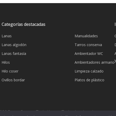
variante
hasta
Las
€14,95
opcione
se
Categorías destacadas
pueden
Lanas
Manualidades
elegir
en
Lanas algodón
Tarros conserva
la
Lanas fantasía
Ambientador WC
página
Hilos
Ambientadores armario
de
product
Hilo coser
Limpieza calzado
Ovillos bordar
Platos de plástico
026 Bazar Corona Todo Hogar. Todos los derechos reserva