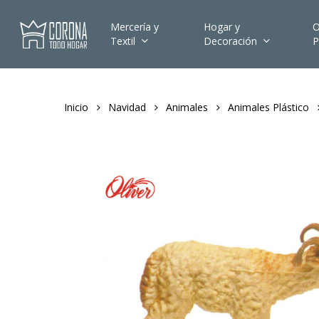
Skip
to
Mercería y
Hogar y
O
Textil
Decoración
P
main
content
Inicio
Navidad
Animales
Animales Plástico
Hit enter to search or ESC to close