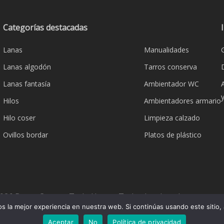
Categorías destacadas
Lanas
Manualidades
Lanas algodón
Tarros conserva
Lanas fantasía
Ambientador WC
Hilos
Ambientadores armario
Hilo coser
Limpieza calzado
Ovillos bordar
Platos de plástico
026 Bazar Corona Todo Hogar. Todos los derechos reserva
 la mejor experiencia en nuestra web. Si continúas usando este sitio,
Aceptar
No
Política de privacidad