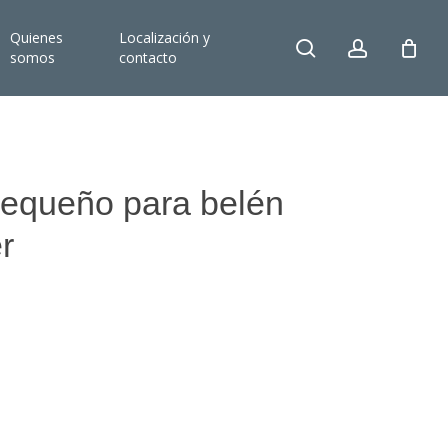
Quienes
Localización y
search
account
somos
contacto
pequeño para belén
r