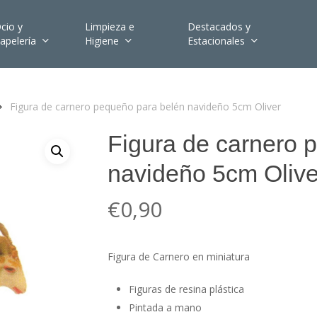
cio y
Limpieza e
Destacados y
apelería
Higiene
Estacionales
Figura de carnero pequeño para belén navideño 5cm Oliver
Figura de carnero 
navideño 5cm Olive
€
0,90
Figura de Carnero en miniatura
Figuras de resina plástica
Pintada a mano