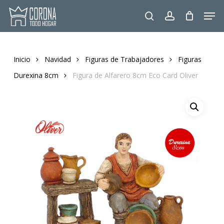
Skip
Men
to
search
account
main
content
Inicio
Navidad
Figuras de Trabajadores
Figuras
Durexina 8cm
Figura de Alfarero 8cm Eco Card Oliver