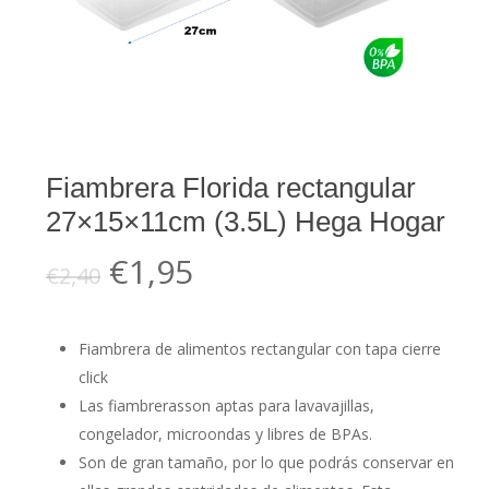
Fiambrera Florida rectangular
27×15×11cm (3.5L) Hega Hogar
El
El
€
1,95
€
2,40
precio
precio
original
actual
Fiambrera de alimentos rectangular con tapa cierre
era:
es:
click
€2,40.
€1,95.
Las fiambrerasson aptas para lavavajillas,
congelador, microondas y libres de BPAs.
Son de gran tamaño, por lo que podrás conservar en