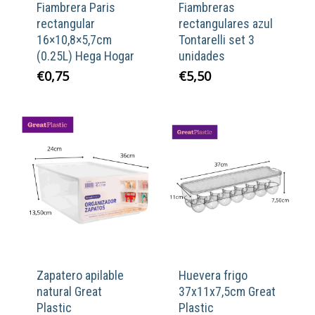
Fiambrera Paris
Fiambreras
rectangular
rectangulares azul
16×10,8×5,7cm
Tontarelli set 3
(0.25L) Hega Hogar
unidades
€
0,75
€
5,50
Zapatero apilable
Huevera frigo
natural Great
37x11x7,5cm Great
Plastic
Plastic