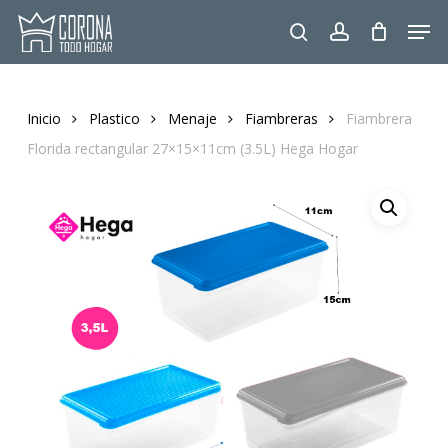
Skip
Men
to
search
account
main
content
Inicio
Plastico
Menaje
Fiambreras
Fiambrera
Florida rectangular 27×15×11cm (3.5L) Hega Hogar