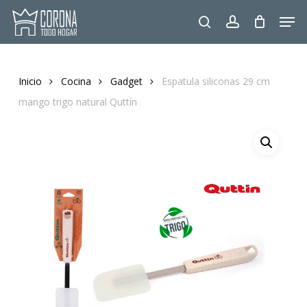
Skip
Men
to
search
account
main
content
Inicio
Cocina
Gadget
Espatula siliconas 29 cm
mango trigo natural Quttín