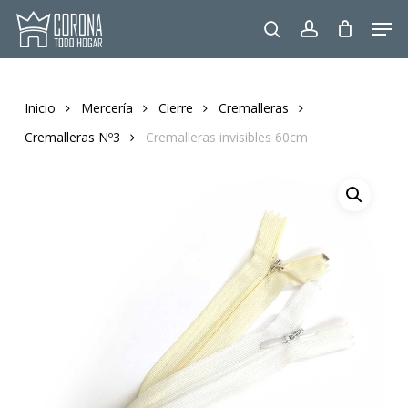
Skip
Men
to
search
account
main
content
Inicio
Mercería
Cierre
Cremalleras
Cremalleras Nº3
Cremalleras invisibles 60cm