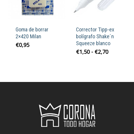
Goma de borrar
Corrector Tipp-ex
2×420 Milan
bolígrafo Shake´n
Squeeze blanco
€
0,95
Rango
€
1,50
-
€
2,70
de
precios:
desde
€1,50
hasta
€2,70