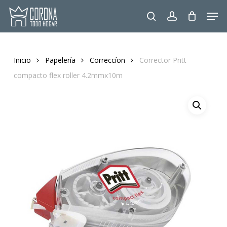
Skip
Men
to
search
account
main
content
Inicio
Papelería
Correccíon
Corrector Pritt
compacto flex roller 4.2mmx10m