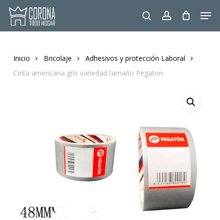
Skip
Men
to
search
account
main
content
Inicio
Bricolaje
Adhesivos y protección Laboral
Cinta americana gris variedad tamaño Pegaton