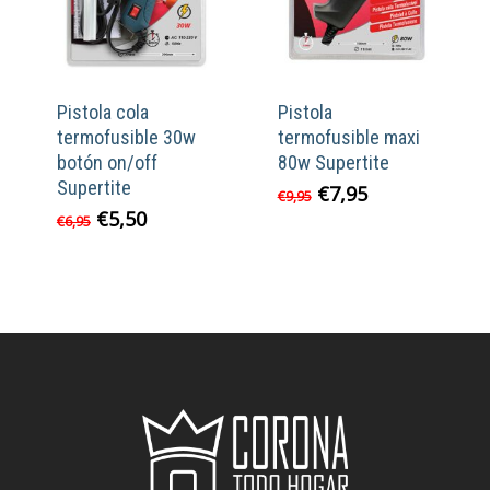
Pistola cola
Pistola
termofusible 30w
termofusible maxi
botón on/off
80w Supertite
Supertite
El
El
€
7,95
€
9,95
precio
precio
El
El
€
5,50
€
6,95
original
actual
precio
precio
era:
es:
original
actual
€9,95.
€7,95.
era:
es:
€6,95.
€5,50.