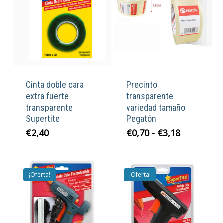
Cinta doble cara
Precinto
extra fuerte
transparente
transparente
variedad tamaño
Supertite
Pegatón
Rango
€
2,40
€
0,70
-
€
3,18
de
precios:
desde
¡Oferta!
¡Oferta!
€0,70
hasta
€3,18