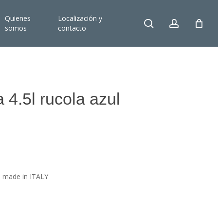
Quienes
Localización y
search
account
somos
contacto
 4.5l rucola azul
i. made in ITALY