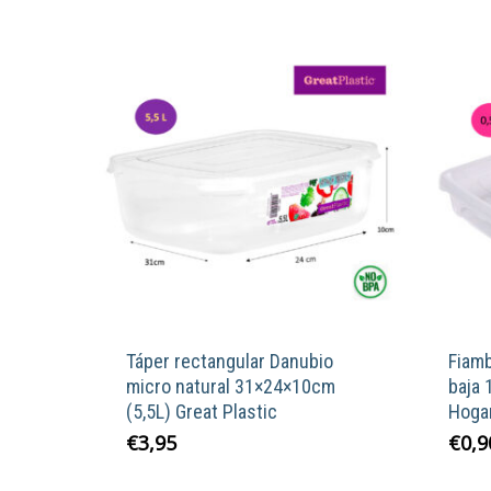
Táper rectangular Danubio
Fiamb
micro natural 31×24×10cm
baja 
(5,5L) Great Plastic
Hoga
€
3,95
€
0,9