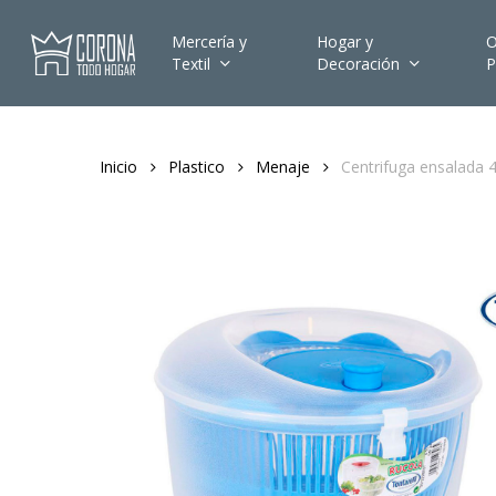
Skip
to
Mercería y
Hogar y
O
Textil
Decoración
P
main
content
Inicio
Plastico
Menaje
Centrifuga ensalada 4.
Hit enter to search or ESC to close