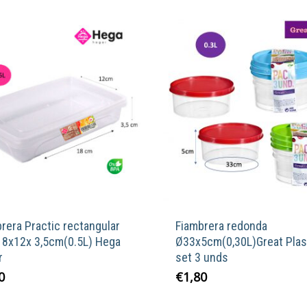
rera Practic rectangular
Fiambrera redonda
18x12x 3,5cm(0.5L) Hega
Ø33x5cm(0,30L)Great Plas
r
set 3 unds
0
€
1,80