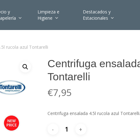
cio y
Limpieza e
Destacados y
apelería
Higiene
Estacionales
5l rucola azul Tontarelli
Centrifuga ensalada
Tontarelli
€
7,95
Centrifuga ensalada 4.5l rucola azul Tontarell