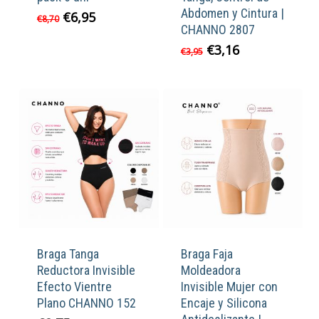
Abdomen y Cintura |
El
El
€
6,95
€
8,70
CHANNO 2807
precio
precio
original
actual
El
El
€
3,16
€
3,95
era:
es:
precio
precio
€8,70.
€6,95.
original
actual
era:
es:
€3,95.
€3,16.
Braga Tanga
Braga Faja
Reductora Invisible
Moldeadora
Efecto Vientre
Invisible Mujer con
Plano CHANNO 152
Encaje y Silicona