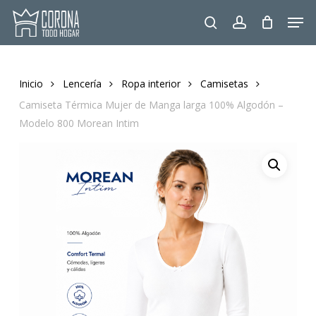
Skip
Men
to
search
account
main
content
Inicio
Lencería
Ropa interior
Camisetas
Camiseta Térmica Mujer de Manga larga 100% Algodón –
Modelo 800 Morean Intim