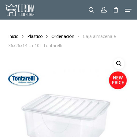
Skip
Men
to
search
account
main
content
Inicio
Plastico
Ordenación
Caja almacenaje
36x26x14 cm10L Tontarelli