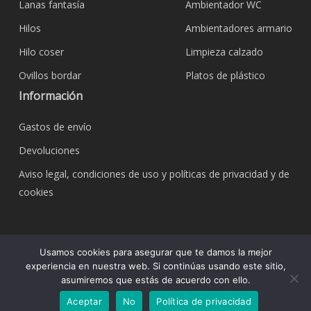
Lanas fantasía
Ambientador WC
Hilos
Ambientadores armario
Hilo coser
Limpieza calzado
Ovillos bordar
Platos de plástico
Información
Gastos de envío
Devoluciones
Aviso legal, condiciones de uso y políticas de privacidad y de
cookies
© 2026 Bazar Corona Todo Hogar. Todos los
Usamos cookies para asegurar que te damos la mejor
derechos reservados.
experiencia en nuestra web. Si continúas usando este sitio,
asumiremos que estás de acuerdo con ello.
Aceptar
No
Política de privacidad