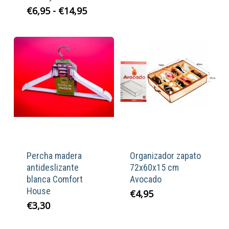
Rango
€
6,95
-
€
14,95
de
precios:
desde
€6,95
hasta
€14,95
Percha madera
Organizador zapato
antideslizante
72x60x15 cm
blanca Comfort
Avocado
House
€
4,95
€
3,30