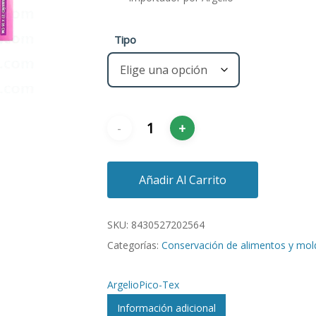
Tipo
Añadir Al Carrito
SKU:
8430527202564
Categorías:
Conservación de alimentos y mol
Argelio
Pico-Tex
Información adicional