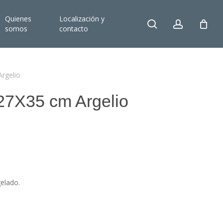
Quienes
Localización y
search
account
somos
contacto
rgelio
27X35 cm Argelio
:
elado.