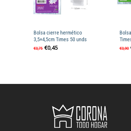
Bolsa cierre hermético
Bols
3,5×4,5cm Times 50 unds
Time
El
El
€
0,45
€
0,75
€
0,90
precio
precio
original
actual
era:
es:
€0,75.
€0,45.