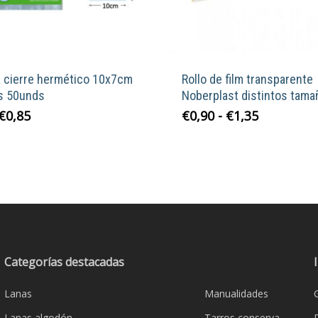
a cierre hermético 10x7cm
Rollo de film transparente
s 50unds
Noberplast distintos tama
El
El
Rango
Este
€
0,85
€
0,90
-
€
1,35
precio
precio
de
product
original
actual
precios:
tiene
era:
es:
desde
múltiple
€0,90.
€0,85.
€0,90
variante
hasta
Las
€1,35
opcione
se
Categorías destacadas
pueden
elegir
Lanas
Manualidades
en
la
Lanas algodón
Tarros conserva