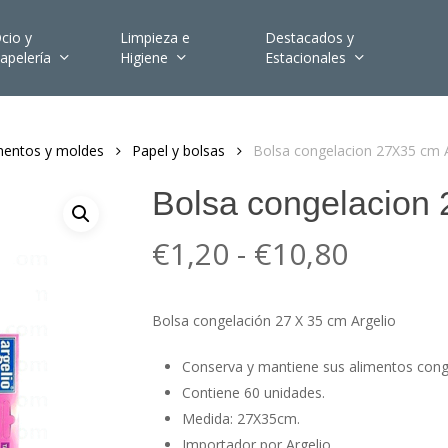
cio y
Limpieza e
Destacados y
apelería
Higiene
Estacionales
mentos y moldes
Papel y bolsas
Bolsa congelacion 27X35 cm A
Bolsa congelacion 
Rango
€
1,20
-
€
10,80
de
precios
Bolsa congelación 27 X 35 cm Argelio
desde
€1,20
Conserva y mantiene sus alimentos cong
hasta
Contiene 60 unidades.
Medida: 27X35cm.
€10,80
Importador por Argelio