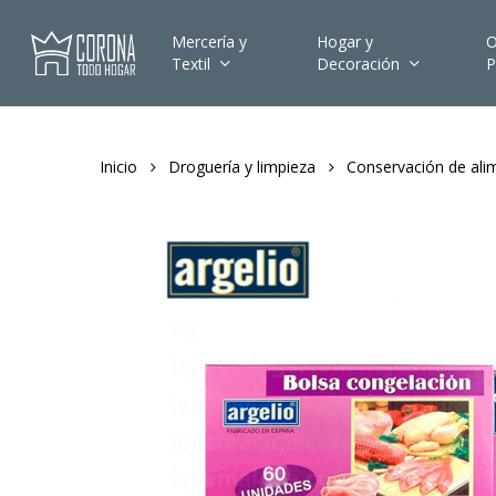
Skip
to
Mercería y
Hogar y
O
Textil
Decoración
P
main
content
Inicio
Droguería y limpieza
Conservación de ali
Hit enter to search or ESC to close