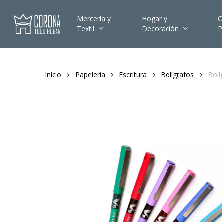
Skip
to
Mercería y
Hogar y
O
Textil
Decoración
P
main
content
Inicio
Papelería
Escritura
Bolígrafos
Boli
Hit enter to search or ESC to close