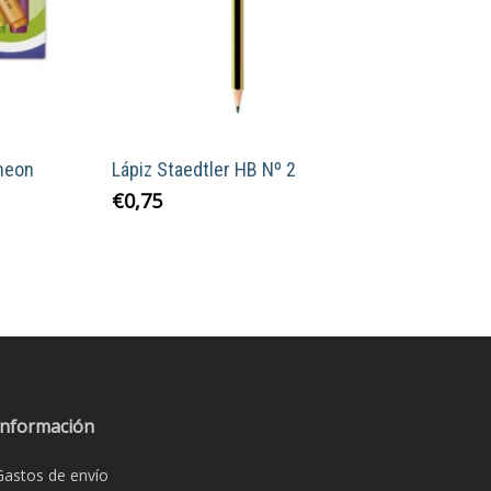
neon
Lápiz Staedtler HB Nº 2
€
0,75
Información
Gastos de envío