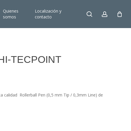
Quienes
Localización y
search
account
somos
contacto
5 HI-TECPOINT
ta calidad Rollerball Pen (0,5 mm Tip / 0,3mm Line) de