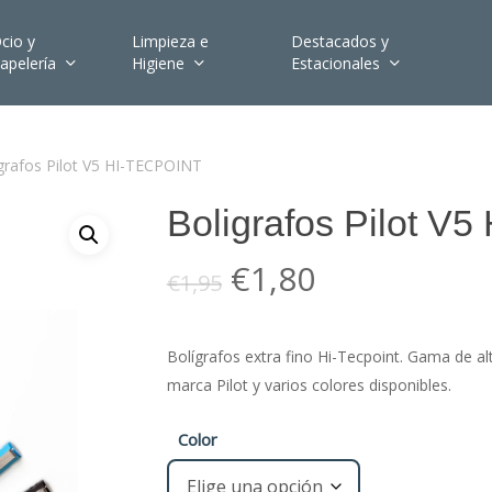
cio y
Limpieza e
Destacados y
apelería
Higiene
Estacionales
grafos Pilot V5 HI-TECPOINT
Boligrafos Pilot V
El
El
€
1,80
€
1,95
precio
precio
original
actual
Bolígrafos extra fino Hi-Tecpoint. Gama de al
era:
es:
marca Pilot y varios colores disponibles.
€1,95.
€1,80.
Color