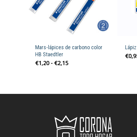
Mars-lápices de carbono color
Lápiz
HB Staedtler
€
0,9
Rango
Este
€
1,20
-
€
2,15
de
producto
precios:
tiene
desde
múltiples
€1,20
variantes.
hasta
Las
€2,15
opciones
se
pueden
elegir