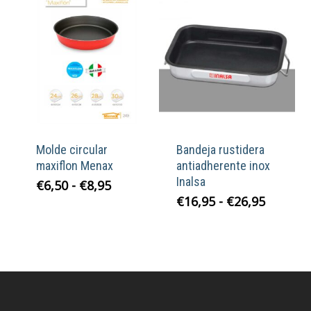
hasta
€0,90
€9,50
hasta
€1,00
Molde circular
Bandeja rustidera
maxiflon Menax
antiadherente inox
Inalsa
Rango
€
6,50
-
€
8,95
de
Rango
€
16,95
-
€
26,95
precios:
de
desde
precios
€6,50
desde
hasta
€16,95
€8,95
hasta
€26,95