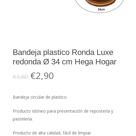
Bandeja plastico Ronda Luxe
redonda Ø 34 cm Hega Hogar
El
El
€
2,90
€
3,80
precio
precio
original
actual
Bandeja circular de plastico
era:
es:
€3,80.
€2,90.
Producto idóneo para presentación de repostería y
pastelería.
Producto de alta calidad, fácil de limpiar