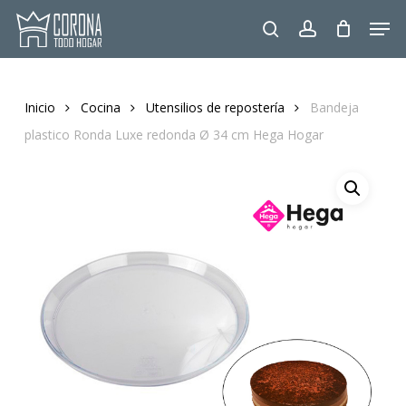
Skip
Men
to
search
account
main
content
Inicio
Cocina
Utensilios de repostería
Bandeja
plastico Ronda Luxe redonda Ø 34 cm Hega Hogar