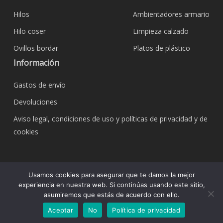
Hilos
Ambientadores armario
Hilo coser
Limpieza calzado
Ovillos bordar
Platos de plástico
Información
Gastos de envío
Devoluciones
Aviso legal, condiciones de uso y políticas de privacidad y de
cookies
© 2026 Bazar Corona Todo Hogar. Todos los
Usamos cookies para asegurar que te damos la mejor
derechos reservados.
experiencia en nuestra web. Si continúas usando este sitio,
asumiremos que estás de acuerdo con ello.
Aceptar
No
Política de privacidad