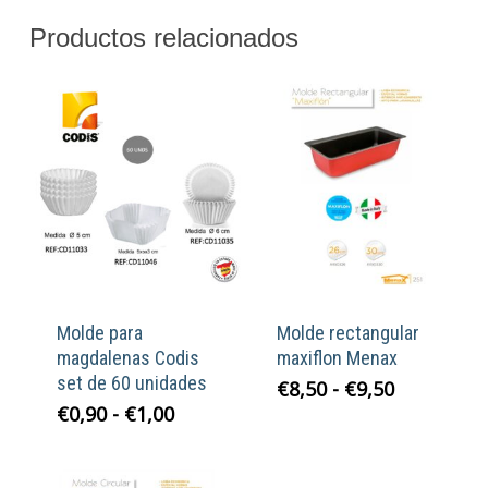
Productos relacionados
Molde para
Molde rectangular
magdalenas Codis
maxiflon Menax
set de 60 unidades
Rango
€
8,50
-
€
9,50
de
Rango
€
0,90
-
€
1,00
precios:
de
desde
precios:
€8,50
desde