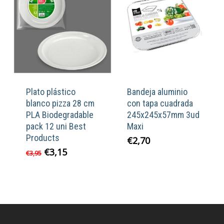
hasta
€8,75
Plato plástico
Bandeja aluminio
blanco pizza 28 cm
con tapa cuadrada
PLA Biodegradable
245x245x57mm 3ud
pack 12 uni Best
Maxi
Products
€
2,70
El
El
€
3,15
€
3,95
precio
precio
original
actual
era:
es:
€3,95.
€3,15.