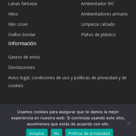
Lanas fantasía
Ambientador WC
Hilos
Ambientadores armario
Hilo coser
Limpieza calzado
Ovillos bordar
Platos de plástico
Información
Gastos de envío
Devoluciones
Aviso legal, condiciones de uso y políticas de privacidad y de
cookies
© 2026 Bazar Corona Todo Hogar. Todos los
Usamos cookies para asegurar que te damos la mejor
derechos reservados.
experiencia en nuestra web. Si continúas usando este sitio,
asumiremos que estás de acuerdo con ello.
Aceptar
No
Política de privacidad