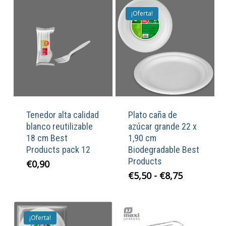
¡Oferta!
Tenedor alta calidad
Plato caña de
blanco reutilizable
azúcar grande 22 x
18 cm Best
1,90 cm
Products pack 12
Biodegradable Best
Products
€
0,90
Rango
€
5,50
-
€
8,75
de
precios:
desde
¡Oferta!
€5,50