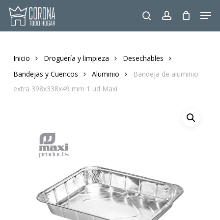
Skip
Men
to
search
account
main
content
Inicio
Droguería y limpieza
Desechables
Bandejas y Cuencos
Aluminio
Bandeja de aluminio
extra 398x338x49 mm 1 ud Maxi