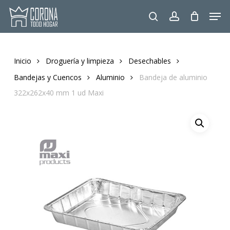
Skip
Men
to
search
account
main
content
Inicio
Droguería y limpieza
Desechables
Bandejas y Cuencos
Aluminio
Bandeja de aluminio
322x262x40 mm 1 ud Maxi