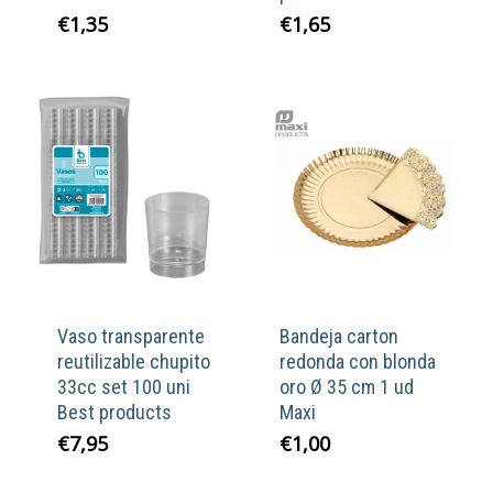
€
1,35
€
1,65
Vaso transparente
Bandeja carton
reutilizable chupito
redonda con blonda
33cc set 100 uni
oro Ø 35 cm 1 ud
Best products
Maxi
€
7,95
€
1,00