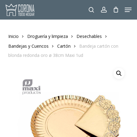
Skip
Men
to
search
account
main
content
Inicio
Droguería y limpieza
Desechables
Bandejas y Cuencos
Cartón
Bandeja cartón con
blonda redonda oro ø 38cm Maxi 1ud