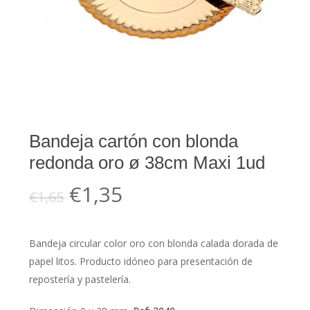
Bandeja cartón con blonda
redonda oro ø 38cm Maxi 1ud
El
El
€
1,35
€
1,65
precio
precio
original
actual
Bandeja circular color oro con blonda calada dorada de
era:
es:
papel litos. Producto idóneo para presentación de
€1,65.
€1,35.
repostería y pastelería.