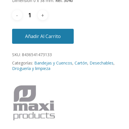
Dimensión 0 x 38 mm.
Ref: 3040
Añadir Al Carrito
SKU:
8436541473133
Categorías:
Bandejas y Cuencos
,
Cartón
,
Desechables
,
Droguería y limpieza