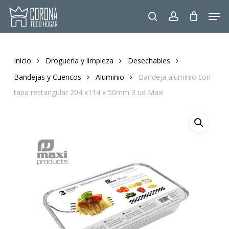
Skip
Men
to
search
account
main
content
Inicio
Droguería y limpieza
Desechables
Bandejas y Cuencos
Aluminio
Bandeja aluminio con
tapa rectangular 204 x114 x 50mm 3 ud Maxi