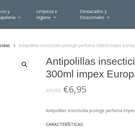
cio y
Limpieza e
Destacados y
apelería
Higiene
Estacionales
icidas
Antipolillas insecticida protege perfuma 300ml impex Europ
Antipolillas insecti
300ml impex Europ
El
El
€
6,95
€
9,95
precio
precio
original
actual
Antipolillas insecticida protege perfuma impe
era:
es:
€9,95.
€6,95.
CARACTERÍSTICAS: