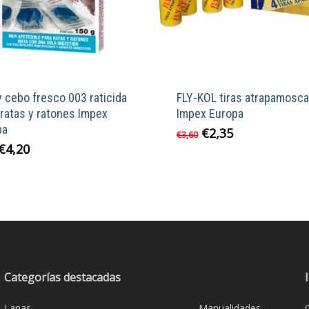
 cebo fresco 003 raticida
FLY-KOL tiras atrapamosc
ratas y ratones Impex
Impex Europa
pa
El
El
€
2,35
€
3,60
precio
precio
El
El
€
4,20
original
actual
precio
precio
era:
es:
original
actual
€3,60.
€2,35.
era:
es:
€5,95.
€4,20.
Categorías destacadas
Lanas
Manualidades