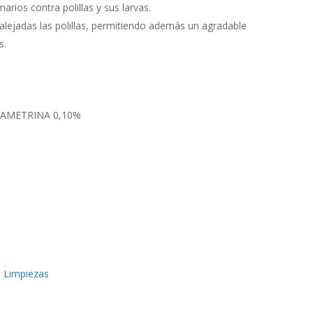
arios contra polillas y sus larvas.
lejadas las polillas, permitiendo además un agradable
s.
RAMETRINA 0,10%
,
Limpiezas