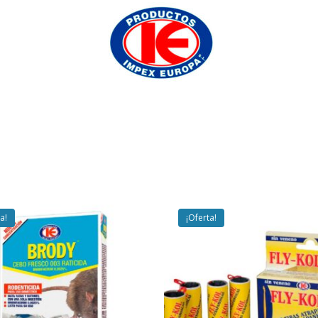
a!
¡Oferta!