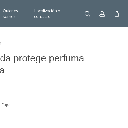
Quienes
Localización y
search
account
somos
contacto
a
cida protege perfuma
a
x Eupa