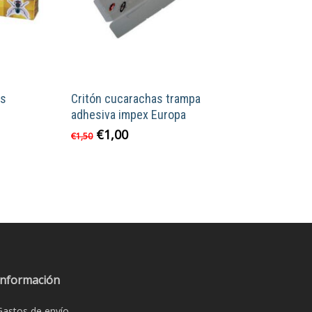
as
Critón cucarachas trampa
adhesiva impex Europa
El
El
€
1,00
€
1,50
precio
precio
original
actual
era:
es:
€1,50.
€1,00.
Información
Gastos de envío