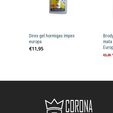
Direx gel hormigas Impex
Brody
europa
mata 
Euro
€
11,95
€
5,95