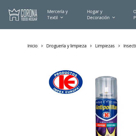
Skip
to
Mercería y
Hogar y
O
Textil
Decoración
P
main
content
Inicio
Droguería y limpieza
Limpiezas
Insect
Hit enter to search or ESC to close