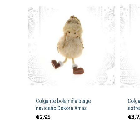
Colgante bola niña beige
Colga
navideño Dekora Xmas
estre
€
2,95
€
3,7