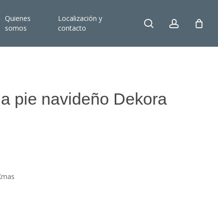
Quienes
Localización y
search
account
somos
contacto
la pie navideño Dekora
 Xmas