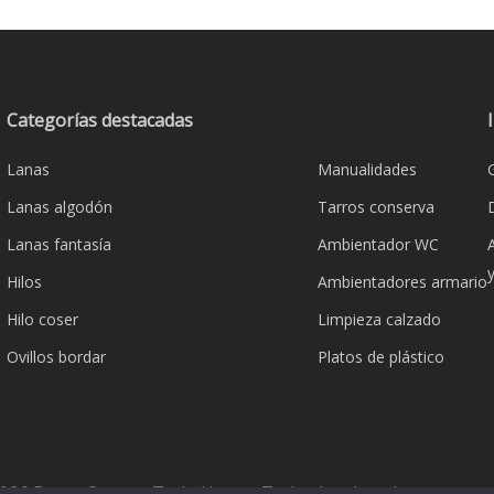
Categorías destacadas
Lanas
Manualidades
Lanas algodón
Tarros conserva
Lanas fantasía
Ambientador WC
Hilos
Ambientadores armario
Hilo coser
Limpieza calzado
Ovillos bordar
Platos de plástico
026 Bazar Corona Todo Hogar. Todos los derechos reserva