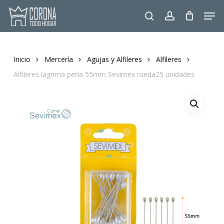
Skip
Men
to
search
account
main
content
Inicio
Mercería
Agujas y Alfileres
Alfileres
Alfileres lagrima perla 55mm Sevimex rueda25 unidades