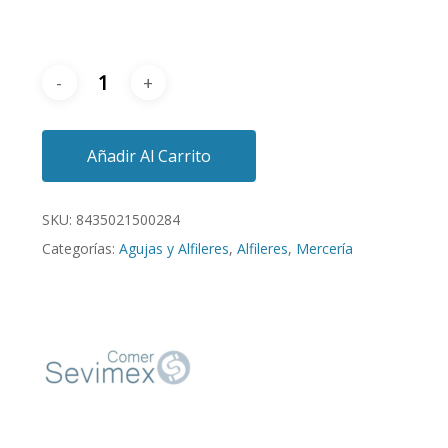
Añadir Al Carrito
SKU:
8435021500284
Categorías:
Agujas y Alfileres
,
Alfileres
,
Mercería