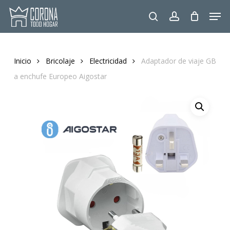
Skip
Men
to
search
account
main
content
Inicio
Bricolaje
Electricidad
Adaptador de viaje GB
a enchufe Europeo Aigostar