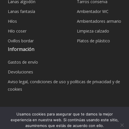
Lanas algodón
Tarros conserva
Lanas fantasía
Ambientador WC
Hilos
Ambientadores armario
Hilo coser
Limpieza calzado
Ovillos bordar
Platos de plástico
Información
Gastos de envío
Devoluciones
Aviso legal, condiciones de uso y políticas de privacidad y de
cookies
© 2026 Bazar Corona Todo Hogar. Todos los
Usamos cookies para asegurar que te damos la mejor
derechos reservados.
experiencia en nuestra web. Si continúas usando este sitio,
asumiremos que estás de acuerdo con ello.