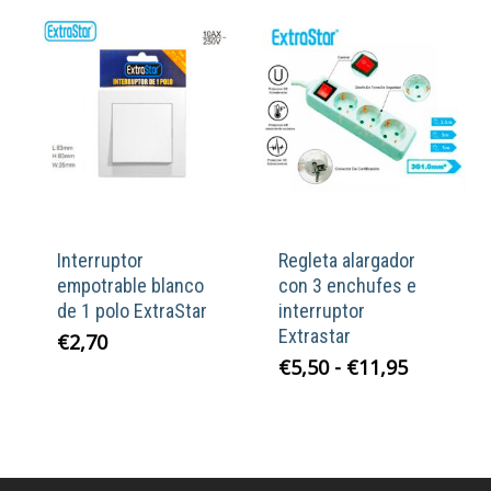
Interruptor
Regleta alargador
empotrable blanco
con 3 enchufes e
de 1 polo ExtraStar
interruptor
Extrastar
€
2,70
Rango
€
5,50
-
€
11,95
de
precios:
desde
€5,50
hasta