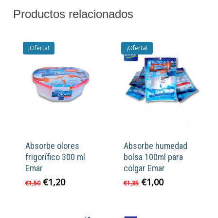
Productos relacionados
¡Oferta!
¡Oferta!
Absorbe olores
Absorbe humedad
frigorífico 300 ml
bolsa 100ml para
Emar
colgar Emar
El
El
El
El
€
1,20
€
1,00
€
1,50
€
1,35
precio
precio
precio
precio
original
actual
original
actual
era:
es:
era:
es: