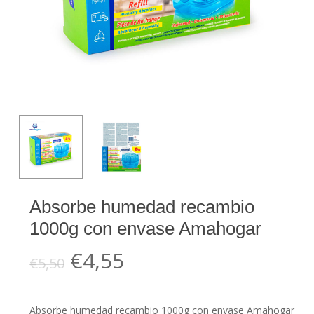
Absorbe humedad recambio
1000g con envase Amahogar
El
El
€
4,55
€
5,50
precio
precio
original
actual
Absorbe humedad recambio 1000g con envase Amahogar