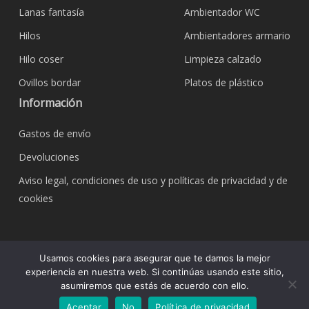
Lanas fantasía
Ambientador WC
Hilos
Ambientadores armario
Hilo coser
Limpieza calzado
Ovillos bordar
Platos de plástico
Información
Gastos de envío
Devoluciones
Aviso legal, condiciones de uso y políticas de privacidad y de
cookies
© 2026 Bazar Corona Todo Hogar. Todos los
Usamos cookies para asegurar que te damos la mejor
derechos reservados.
experiencia en nuestra web. Si continúas usando este sitio,
asumiremos que estás de acuerdo con ello.
Aceptar
No
Política de privacidad