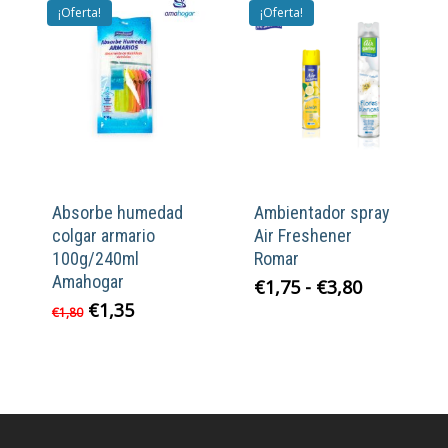
€1,50.
€1,20.
€1,35.
€1,00.
¡Oferta!
¡Oferta!
Absorbe humedad
Ambientador spray
colgar armario
Air Freshener
100g/240ml
Romar
Amahogar
Rango
€
1,75
-
€
3,80
de
El
El
€
1,35
€
1,80
precios:
precio
precio
desde
original
actual
€1,75
era:
es:
hasta
€1,80.
€1,35.
€3,80