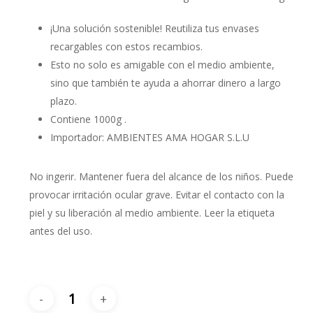
era:
es:
€5,50.
€4,55.
¡Una solución sostenible! Reutiliza tus envases
recargables con estos recambios.
Esto no solo es amigable con el medio ambiente,
sino que también te ayuda a ahorrar dinero a largo
plazo.
Contiene 1000g .
Importador: AMBIENTES AMA HOGAR S.L.U
No ingerir. Mantener fuera del alcance de los niños. Puede
provocar irritación ocular grave. Evitar el contacto con la
piel y su liberación al medio ambiente. Leer la etiqueta
antes del uso.