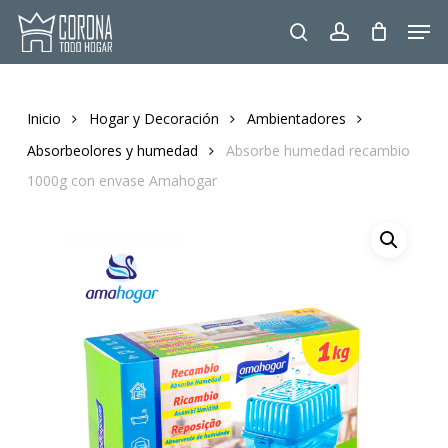
Skip
Men
to
search
account
main
content
Inicio
Hogar y Decoración
Ambientadores
Absorbeolores y humedad
Absorbe humedad recambio
1000g con envase Amahogar